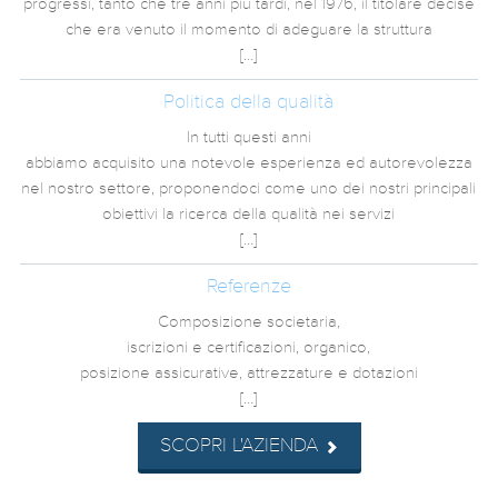
progressi, tanto che tre anni più tardi, nel 1976, il titolare decise
che era venuto il momento di adeguare la struttura
[…]
Politica della qualità
In tutti questi anni
abbiamo acquisito una notevole esperienza ed autorevolezza
nel nostro settore, proponendoci come uno dei nostri principali
obiettivi la ricerca della qualità nei servizi
[…]
Referenze
Composizione societaria,
iscrizioni e certificazioni, organico,
posizione assicurative, attrezzature e dotazioni
[…]
SCOPRI L'AZIENDA