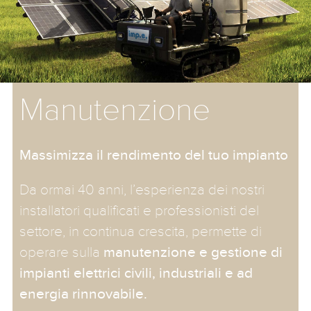
Manutenzione
Massimizza il rendimento del tuo impianto
Da ormai 40 anni, l’esperienza dei nostri
installatori qualificati e professionisti del
settore, in continua crescita, permette di
operare sulla
manutenzione e gestione di
impianti elettrici civili, industriali e ad
energia rinnovabile.