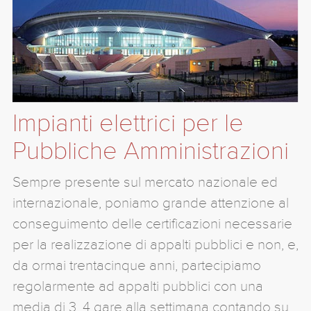
Impianti elettrici per le
Pubbliche Amministrazioni
Sempre presente sul mercato nazionale ed
internazionale, poniamo grande attenzione al
conseguimento delle certificazioni necessarie
per la realizzazione di appalti pubblici e non, e,
da ormai trentacinque anni, partecipiamo
regolarmente ad appalti pubblici con una
media di 3, 4 gare alla settimana contando su